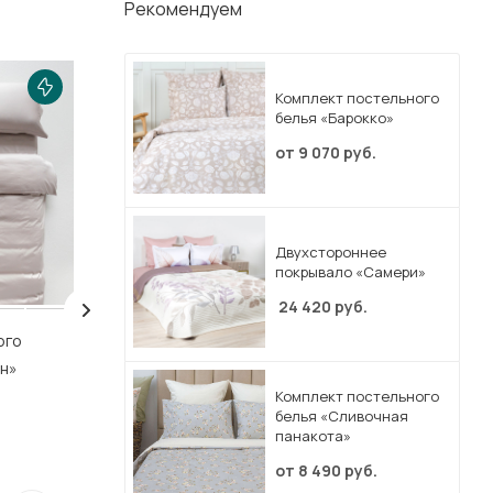
Рекомендуем
Комплект постельного
белья «Барокко»
от
9 070 руб.
Двухстороннее
покрывало «Самери»
24 420
руб.
ого
Комплект постельного
Комплект посте
н»
белья «Луговые травы»
белья «Унесенн
ветром»
Комплект постельного
В наличии
белья «Сливочная
В наличии
панакота»
от
10 190 руб
от
8 490 руб.