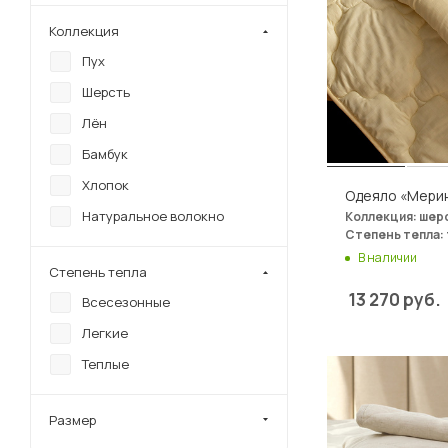
Коллекция
Пух
Шерсть
Лён
Бамбук
Хлопок
Одеяло «Мери
Натуральное волокно
Коллекция: шер
Степень тепла:
В наличии
Степень тепла
13 270
руб.
Всесезонные
Легкие
Теплые
Размер