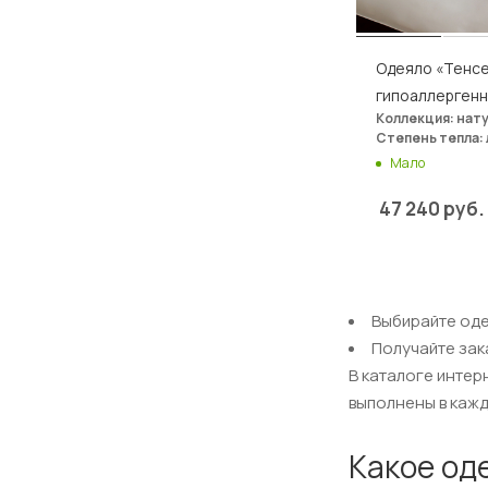
Одеяло «Тенсе
гипоаллерген
Коллекция: нат
Степень тепла: 
Мало
47 240
руб.
Выбирайте одея
Получайте зак
В каталоге интер
выполнены в кажд
Какое од