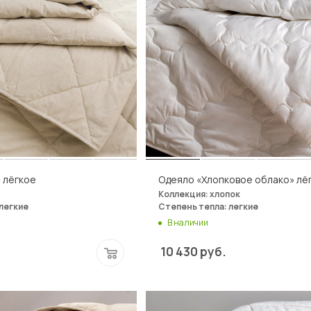
 лёгкое
Одеяло «Хлопковое облако» лё
Коллекция: хлопок
легкие
Степень тепла: легкие
В наличии
10 430
руб.