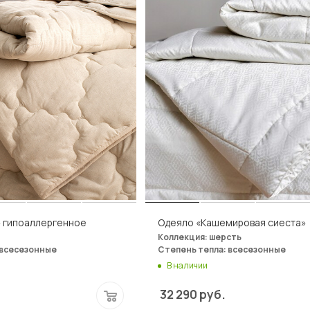
 гипоаллергенное
Одеяло «Кашемировая сиеста»
Коллекция: шерсть
 всесезонные
Степень тепла: всесезонные
В наличии
32 290
руб.