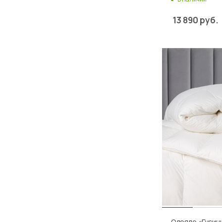
13 890
руб.
Одеяло «Гусин