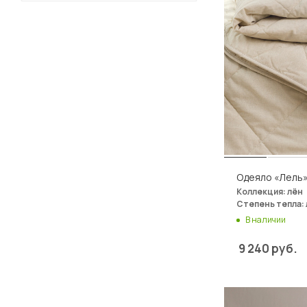
Одеяло «Лель»
Коллекция: лён
Степень тепла: 
В наличии
9 240
руб.