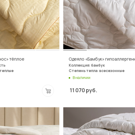
нос» тёплое
Одеяло «Бамбук» гипоаллерген
сть
Коллекция: бамбук
 теплые
Степень тепла: всесезонные
В наличии
11 070
руб.