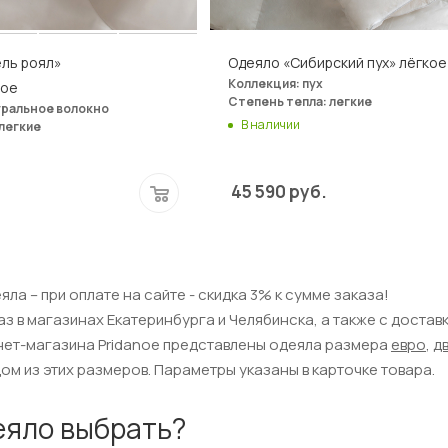
ль роял»
Одеяло «Сибирский пух» лёгкое
Коллекция: пух
ное
Степень тепла: легкие
уральное волокно
В наличии
легкие
45 590
руб.
ла – при оплате на сайте - скидка 3% к сумме заказа!
аз в магазинах Екатеринбурга и Челябинска, а также с доста
нет-магазина Pridanoe представлены одеяла размера
евро
,
д
ом из этих размеров. Параметры указаны в карточке товара.
еяло выбрать?