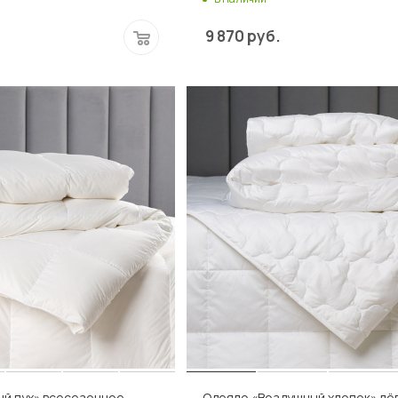
9 870
руб.
ый пух» всесезонное
Одеяло «Воздушный хлопок» лё