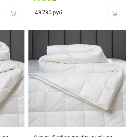
49 790
руб.
гкое
Одеяло «Бамбуковое облако» лёгкое